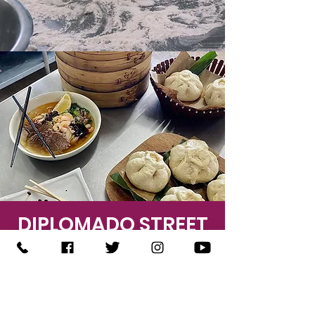
DIPLOMADO STREET
FOOD
Este diplomado comprende de 16
sesiones es atendiendo las
nuevas tendencias
gastronómicas,
así
como sus
nuevas formas de negocio,