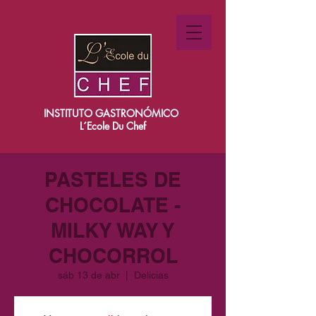
INSTITUTO GASTRONÓMICO
L´Ecole Du Chef
PASTELES DE
CHOCOLATE -
MILKY WAY Y
CHOCORROL
sáb 13 de abr
  |  
Delicias