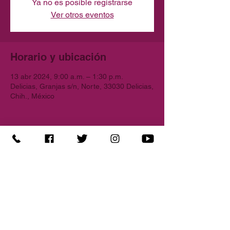
Ya no es posible registrarse
Ver otros eventos
Horario y ubicación
13 abr 2024, 9:00 a.m. – 1:30 p.m.
Delicias, Granjas s/n, Norte, 33030 Delicias,
Chih., México
Compartir este evento