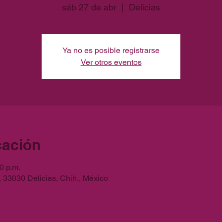
sáb 27 de abr
  |  
Delicias
Ya no es posible registrarse
Ver otros eventos
cación
0 p.m.
, 33030 Delicias, Chih., México