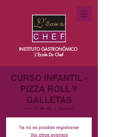
INSTITUTO GASTRONÓMICO
L´Ecole Du Chef
CURSO INFANTIL -
PIZZA ROLL Y
GALLETAS
mar 30 de abr
  |  
Delicias
Ya no es posible registrarse
Ver otros eventos