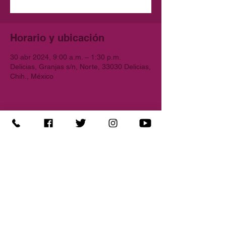
Horario y ubicación
30 abr 2024, 9:00 a.m. – 1:30 p.m.
Delicias, Granjas s/n, Norte, 33030 Delicias,
Chih., México
Compartir este evento
Granjas s/n sector norte, 33030 Delicias, Chih.
Tel:
639-188-3776